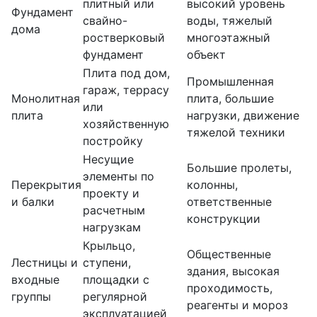
плитный или
высокий уровень
Фундамент
свайно-
воды, тяжелый
дома
ростверковый
многоэтажный
фундамент
объект
Плита под дом,
Промышленная
гараж, террасу
Монолитная
плита, большие
или
плита
нагрузки, движение
хозяйственную
тяжелой техники
постройку
Несущие
Большие пролеты,
элементы по
Перекрытия
колонны,
проекту и
и балки
ответственные
расчетным
конструкции
нагрузкам
Крыльцо,
Общественные
Лестницы и
ступени,
здания, высокая
входные
площадки с
проходимость,
группы
регулярной
реагенты и мороз
эксплуатацией