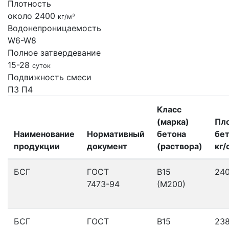
Плотность
около 2400
кг/м³
Водонепроницаемость
W6-W8
Полное затвердевание
15-28
суток
Подвижность смеси
П3
П4
Класс
(марка)
Пл
Наименование
Нормативный
бетона
бет
продукции
документ
(раствора)
кг/
БСГ
ГОСТ
В15
24
7473-94
(М200)
БСГ
ГОСТ
В15
23