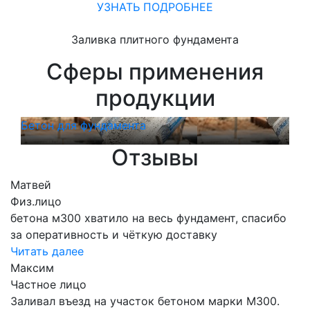
УЗНАТЬ ПОДРОБНЕЕ
Заливка плитного фундамента
Сферы применения
продукции
Бетон для фундамента
Бет
Отзывы
Матвей
Физ.лицо
бетона м300 хватило на весь фундамент, спасибо
за оперативность и чёткую доставку
Читать далее
Максим
Частное лицо
Заливал въезд на участок бетоном марки М300.