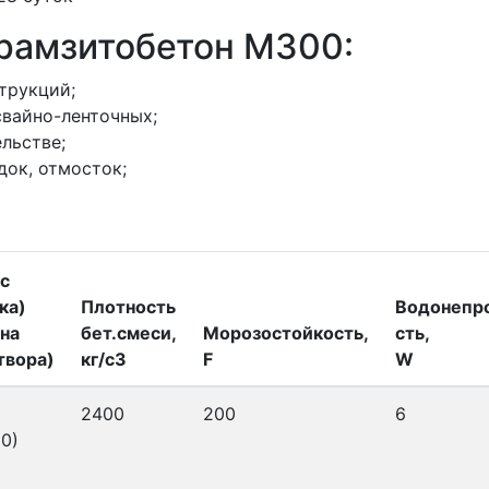
ерамзитобетон M300:
трукций;
свайно-ленточных;
льстве;
док, отмосток;
с
ка)
Плотность
Водонепр
на
бет.смеси,
Морозостойкость,
сть,
твора)
кг/с3
F
W
2400
200
6
0)