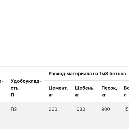
Расход материала на 1м3 бетона
о-
Удобоуклад-
сть,
Цемент,
Щебень,
Песок,
В
П
кг
кг
кг
л
П2
260
1080
900
15