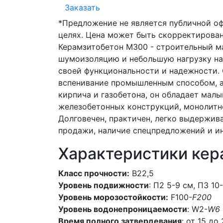
Заказать
*Предложение не является публичной о
целях. Цена может быть скорректирован
Керамзитобетон М300 - строительный м
шумоизоляцию и небольшую нагрузку на
своей функциональности и надежности. 
вспенивание промышленным способом, а 
кирпича и газобетона, он обладает малы
железобетонных конструкций, монолитно
Долговечен, практичен, легко выдержив
продажи, наличие спецпредложений и и
Характеристики кер
Класс прочности:
В22,5
Уровень подвижности
: П2 5-9 см, П3 10
Уровень морозостойкости:
F100-
F200
Уровень водонепроницаемости
: W2-
W6
Время полного затвердевания
: от 15 до