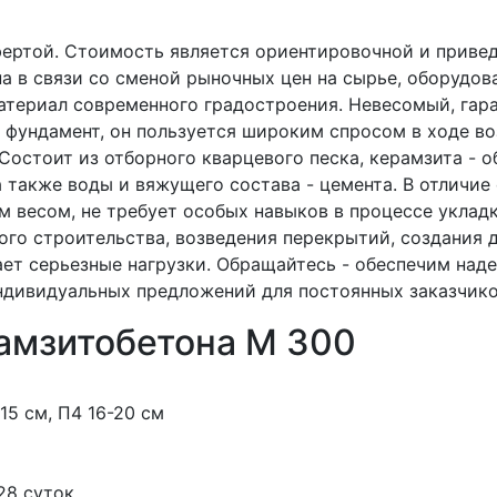
фертой. Стоимость является ориентировочной и приве
а в связи со сменой рыночных цен на сырье, оборудов
атериал современного градостроения. Невесомый, гар
 фундамент, он пользуется широким спросом в ходе в
Состоит из отборного кварцевого песка, керамзита -
также воды и вяжущего состава - цемента. В отличие 
м весом, не требует особых навыков в процессе уклад
го строительства, возведения перекрытий, создания 
ает серьезные нагрузки. Обращайтесь - обеспечим над
ндивидуальных предложений для постоянных заказчик
амзитобетона М 300
-15 см, П4 16-20 см
 28 суток