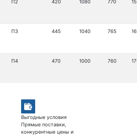
П2
420
1080
770
15
П3
445
1040
765
16
П4
470
1000
760
17
Выгодные условия
Прямые поставки,
конкурентные цены и