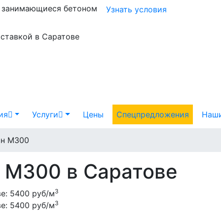
и занимающиеся бетоном
Узнать условия
оставкой в Саратове
ия
Услуги
Цены
Спецпредложения
Наши
он М300
 М300 в Саратове
3
ве:
5400 руб/м
3
ве:
5400 руб/м