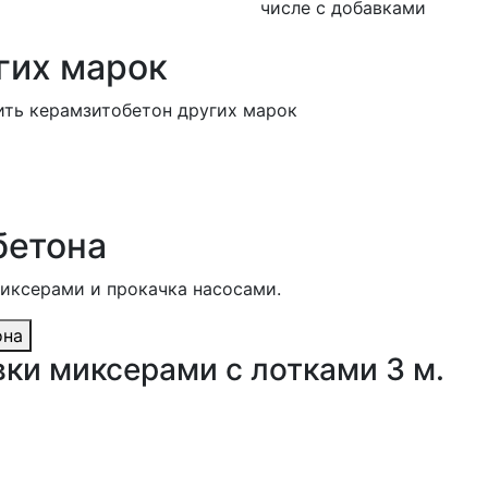
числе с добавками
гих марок
ить керамзитобетон других марок
бетона
миксерами и прокачка насосами.
она
вки миксерами с лотками 3 м.