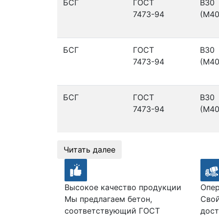
БСГ
ГОСТ
В30
7473-94
(М40
БСГ
ГОСТ
В30
7473-94
(М40
БСГ
ГОСТ
В30
7473-94
(М40
Читать далее
Высокое качество продукции
Опер
Мы предлагаем бетон,
Свой
соответствующий ГОСТ
дост