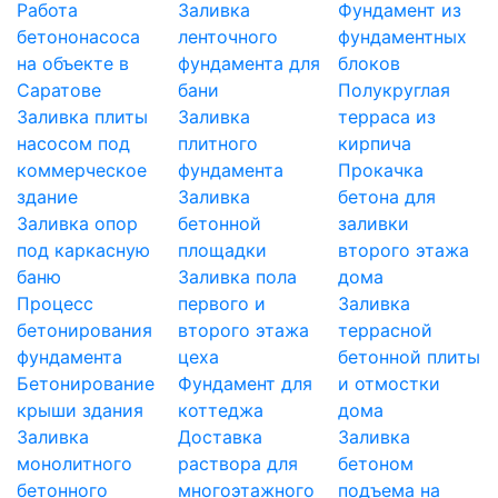
Работа
Заливка
Фундамент из
бетононасоса
ленточного
фундаментных
на объекте в
фундамента для
блоков
Саратове
бани
Полукруглая
Заливка плиты
Заливка
терраса из
насосом под
плитного
кирпича
коммерческое
фундамента
Прокачка
здание
Заливка
бетона для
Заливка опор
бетонной
заливки
под каркасную
площадки
второго этажа
баню
Заливка пола
дома
Процесс
первого и
Заливка
бетонирования
второго этажа
террасной
фундамента
цеха
бетонной плиты
Бетонирование
Фундамент для
и отмостки
крыши здания
коттеджа
дома
Заливка
Доставка
Заливка
монолитного
раствора для
бетоном
бетонного
многоэтажного
подъема на