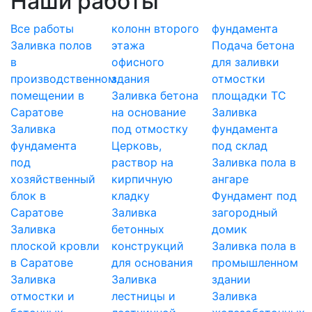
Наши работы
Все работы
колонн второго
фундамента
Заливка полов
этажа
Подача бетона
в
офисного
для заливки
производственном
здания
отмостки
помещении в
Заливка бетона
площадки ТС
Саратове
на основание
Заливка
Заливка
под отмостку
фундамента
фундамента
Церковь,
под склад
под
раствор на
Заливка пола в
хозяйственный
кирпичную
ангаре
блок в
кладку
Фундамент под
Саратове
Заливка
загородный
Заливка
бетонных
домик
плоской кровли
конструкций
Заливка пола в
в Саратове
для основания
промышленном
Заливка
Заливка
здании
отмостки и
лестницы и
Заливка