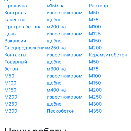
Прокачка
м150 на
Раствор
Контроль
известняковом
М50
качества
щебне
М75
Прогрев бетона
м200 на
М100
Цены
известняковом
М125
Вакансии
щебне
М150
Спецпредложения
м250 на
М200
Контакты
известняковом
Керамзитобетон
Товарный
щебне
М50
бетон
м300 на
М75
М50
известняковом
М100
М100
щебне
М150
М150
м400 на
М200
М200
известняковом
М250
М250
щебне
М300
М300
Пескобетон
М350