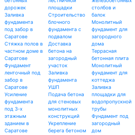
бетонных
лестничной
железобетонных
дорожек
площадки
столбов и
Заливка
Строительство
балок
фундамента
блочного
Монолитный
под забор в
фундамента с
фундамент для
Саратове
подвалом
загородного
Стяжка полов в
Доставка
дома
частном доме в
бетона на
Террасная
Саратове
загородный
бетонная плита
Фундамент
участок
Монолитный
ленточный под
Заливка
фундамент для
забор в
фундамента
коттеджа
Саратове
УШП
Заливка
Усиление
Подача бетона
площадки для
фундамента
для стеновых
водопропускной
под 3-х
монолитных
трубы
этажным
конструкций
Фундамент под
зданием в
Укрепление
загородный
Саратове
берега бетоном
дом